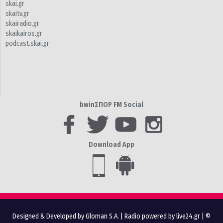
skai.gr
skaitv.gr
skairadio.gr
skaikairos.gr
podcast.skai.gr
bwinΣΠΟΡ FM Social
Download App
Designed & Developed by Gloman S.A.
|
Radio powered by live24.gr
| ©