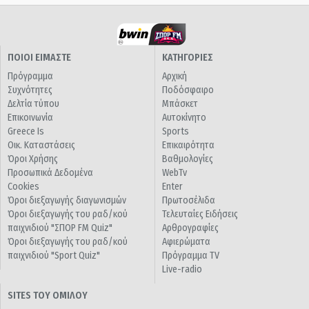
ΠΟΙΟΙ ΕΙΜΑΣΤΕ
ΚΑΤΗΓΟΡΙΕΣ
Πρόγραμμα
Αρχική
Συχνότητες
Ποδόσφαιρο
Δελτία τύπου
Μπάσκετ
Επικοινωνία
Αυτοκίνητο
Greece Is
Sports
Οικ. Καταστάσεις
Επικαιρότητα
Όροι Χρήσης
Βαθμολογίες
Προσωπικά Δεδομένα
WebTv
Cookies
Enter
Όροι διεξαγωγής διαγωνισμών
Πρωτοσέλιδα
Όροι διεξαγωγής του ραδ/κού
Τελευταίες Ειδήσεις
παιχνιδιού "ΣΠΟΡ FM Quiz"
Αρθρογραφίες
Όροι διεξαγωγής του ραδ/κού
Αφιερώματα
παιχνιδιού "Sport Quiz"
Πρόγραμμα TV
Live-radio
SITES ΤΟΥ ΟΜΙΛΟΥ