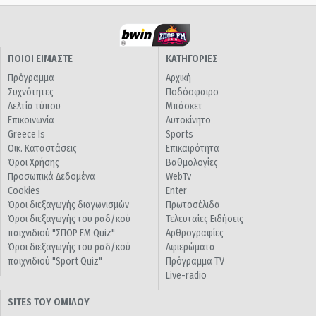
ΠΟΙΟΙ ΕΙΜΑΣΤΕ
ΚΑΤΗΓΟΡΙΕΣ
Πρόγραμμα
Αρχική
Συχνότητες
Ποδόσφαιρο
Δελτία τύπου
Μπάσκετ
Επικοινωνία
Αυτοκίνητο
Greece Is
Sports
Οικ. Καταστάσεις
Επικαιρότητα
Όροι Χρήσης
Βαθμολογίες
Προσωπικά Δεδομένα
WebTv
Cookies
Enter
Όροι διεξαγωγής διαγωνισμών
Πρωτοσέλιδα
Όροι διεξαγωγής του ραδ/κού
Τελευταίες Ειδήσεις
παιχνιδιού "ΣΠΟΡ FM Quiz"
Αρθρογραφίες
Όροι διεξαγωγής του ραδ/κού
Αφιερώματα
παιχνιδιού "Sport Quiz"
Πρόγραμμα TV
Live-radio
SITES ΤΟΥ ΟΜΙΛΟΥ