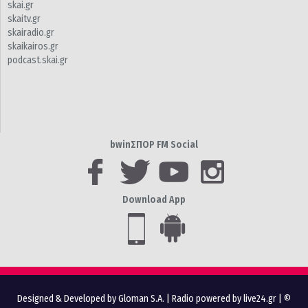
skai.gr
skaitv.gr
skairadio.gr
skaikairos.gr
podcast.skai.gr
bwinΣΠΟΡ FM Social
Download App
Designed & Developed by Gloman S.A.
|
Radio powered by live24.gr
| ©