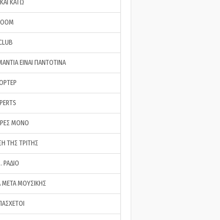
ΚΑΙ ΚΑΤΩ
ROOM
 CLUB
ΜΑΝΤΙΑ ΕΙΝΑΙ ΠΑΝΤΟΤΙΝΑ
ΠΟΡΤΕΡ
XPERTS
ΕΡΕΣ ΜΟΝΟ
ΣΗ ΤΗΣ ΤΡΙΤΗΣ
… ΡΑΔΙΟ
 ΜΕΤΑ ΜΟΥΣΙΚΗΣ
ΠΑΣΧΕΤΟΙ