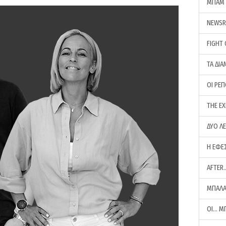
ΜΠΑΜ 
NEWS
FIGHT
ΤΑ ΔΙΑ
ΟΙ ΡΕ
THE E
ΔΥΟ Λ
Η ΕΦΕ
AFTER
ΜΠΑΛΑ
ΟΙ… Μ