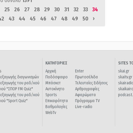
ό σύνολο
1391
25
26
27
28
29
30
31
32
33
34
›
42
43
44
45
46
47
48
49
50
ΚΑΤΗΓΟΡΙΕΣ
SITES 
s
Αρχική
Enter
skai.gr
ιεξαγωγής διαγωνισμών
Ποδόσφαιρο
Πρωτοσέλιδα
skaitv.gr
ιεξαγωγής του ραδ/κού
Μπάσκετ
Τελευταίες Ειδήσεις
skairadi
διού "ΣΠΟΡ FM Quiz"
Αυτοκίνητο
Αρθρογραφίες
skaikair
ιεξαγωγής του ραδ/κού
Sports
Αφιερώματα
podcast.
διού "Sport Quiz"
Επικαιρότητα
Πρόγραμμα TV
Βαθμολογίες
Live-radio
WebTv