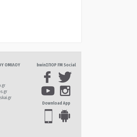
ΤΟΥ ΟΜΙΛΟΥ
bwinΣΠΟΡ FM Social
o.gr
os.gr
skai.gr
Download App