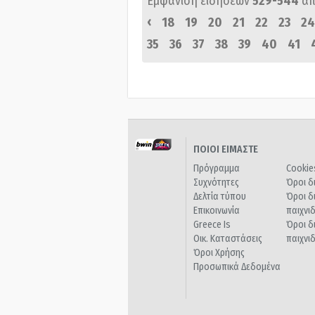
Εμφάνιση ειδήσεων
529-544
απ
‹
18
19
20
21
22
23
24
35
36
37
38
39
40
41
ΠΟΙΟΙ ΕΙΜΑΣΤΕ
Πρόγραμμα
Cookie
Συχνότητες
Όροι δ
Δελτία τύπου
Όροι δ
Επικοινωνία
παιχνι
Greece Is
Όροι δ
Οικ. Καταστάσεις
παιχνι
Όροι Χρήσης
Προσωπικά Δεδομένα