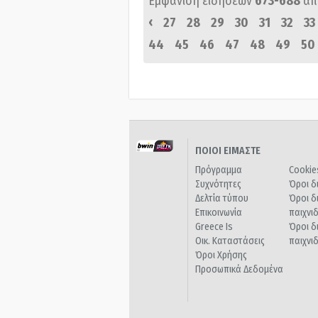
Εμφάνιση ειδήσεων
673-688
απ
‹
27
28
29
30
31
32
33
44
45
46
47
48
49
50
ΠΟΙΟΙ ΕΙΜΑΣΤΕ
Πρόγραμμα
Cookie
Συχνότητες
Όροι δ
Δελτία τύπου
Όροι δ
Επικοινωνία
παιχνι
Greece Is
Όροι δ
Οικ. Καταστάσεις
παιχνι
Όροι Χρήσης
Προσωπικά Δεδομένα