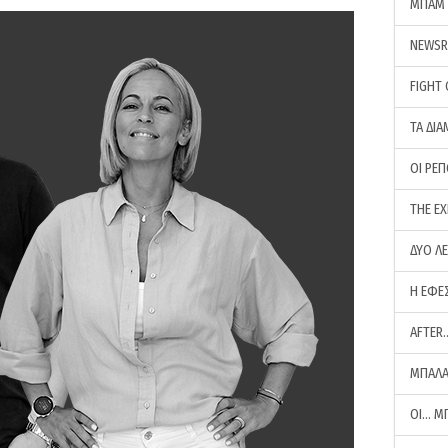
ΜΠΑΜ 
NEWS
FIGHT
ΤΑ ΔΙΑ
ΟΙ ΡΕ
THE E
ΔΥΟ Λ
Η ΕΦΕ
AFTER
ΜΠΑΛΑ
ΟΙ… Μ