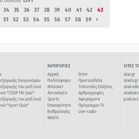
ό σύνολο
1391
34
35
36
37
38
39
40
41
42
43
›
51
52
53
54
55
56
57
58
59
ΚΑΤΗΓΟΡΙΕΣ
SITES 
s
Αρχική
Enter
skai.gr
ιεξαγωγής διαγωνισμών
Ποδόσφαιρο
Πρωτοσέλιδα
skaitv.gr
ιεξαγωγής του ραδ/κού
Μπάσκετ
Τελευταίες Ειδήσεις
skairadi
διού "ΣΠΟΡ FM Quiz"
Αυτοκίνητο
Αρθρογραφίες
skaikair
ιεξαγωγής του ραδ/κού
Sports
Αφιερώματα
podcast.
διού "Sport Quiz"
Επικαιρότητα
Πρόγραμμα TV
Βαθμολογίες
Live-radio
WebTv