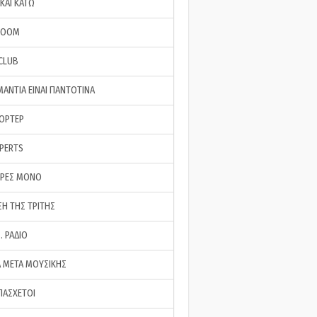
ΚΑΙ ΚΑΤΩ
ROOM
 CLUB
ΜΑΝΤΙΑ ΕΙΝΑΙ ΠΑΝΤΟΤΙΝΑ
ΠΟΡΤΕΡ
XPERTS
ΕΡΕΣ ΜΟΝΟ
ΣΗ ΤΗΣ ΤΡΙΤΗΣ
… ΡΑΔΙΟ
 ΜΕΤΑ ΜΟΥΣΙΚΗΣ
ΠΑΣΧΕΤΟΙ