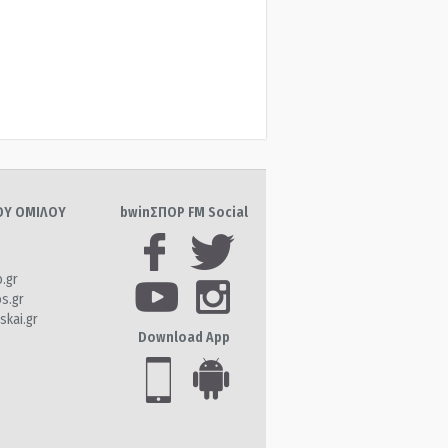
ΤΟΥ ΟΜΙΛΟΥ
bwinΣΠΟΡ FM Social
o.gr
os.gr
skai.gr
Download App