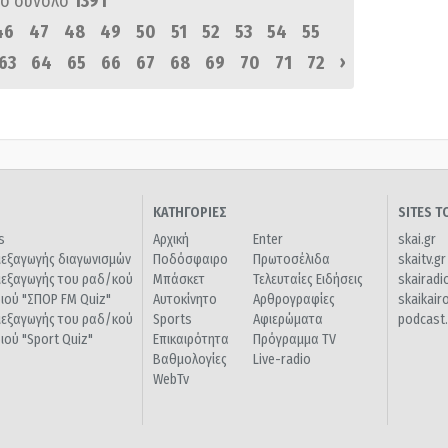
ό σύνολο
1391
46
47
48
49
50
51
52
53
54
55
›
63
64
65
66
67
68
69
70
71
72
ΚΑΤΗΓΟΡΙΕΣ
SITES 
s
Αρχική
Enter
skai.gr
ιεξαγωγής διαγωνισμών
Ποδόσφαιρο
Πρωτοσέλιδα
skaitv.gr
ιεξαγωγής του ραδ/κού
Μπάσκετ
Τελευταίες Ειδήσεις
skairadi
διού "ΣΠΟΡ FM Quiz"
Αυτοκίνητο
Αρθρογραφίες
skaikair
ιεξαγωγής του ραδ/κού
Sports
Αφιερώματα
podcast.
διού "Sport Quiz"
Επικαιρότητα
Πρόγραμμα TV
Βαθμολογίες
Live-radio
WebTv