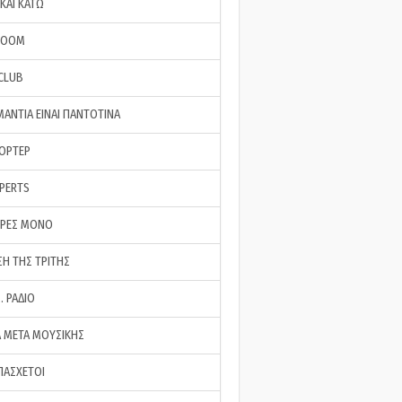
ΚΑΙ ΚΑΤΩ
ROOM
 CLUB
ΜΑΝΤΙΑ ΕΙΝΑΙ ΠΑΝΤΟΤΙΝΑ
ΠΟΡΤΕΡ
XPERTS
ΕΡΕΣ ΜΟΝΟ
ΣΗ ΤΗΣ ΤΡΙΤΗΣ
… ΡΑΔΙΟ
 ΜΕΤΑ ΜΟΥΣΙΚΗΣ
ΠΑΣΧΕΤΟΙ