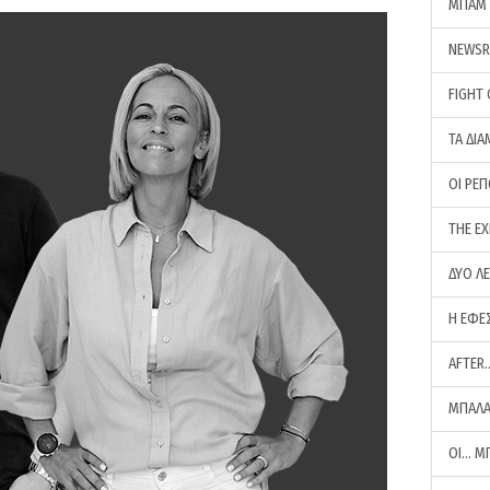
ΜΠΑΜ 
NEWS
FIGHT
ΤΑ ΔΙΑ
ΟΙ ΡΕ
THE E
ΔΥΟ Λ
Η ΕΦΕ
AFTER
ΜΠΑΛΑ
ΟΙ… Μ