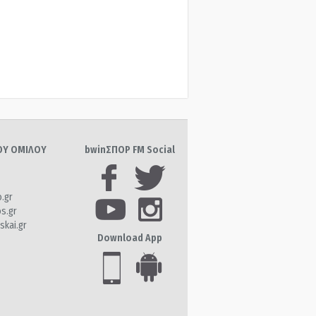
ΤΟΥ ΟΜΙΛΟΥ
bwinΣΠΟΡ FM Social
o.gr
os.gr
skai.gr
Download App