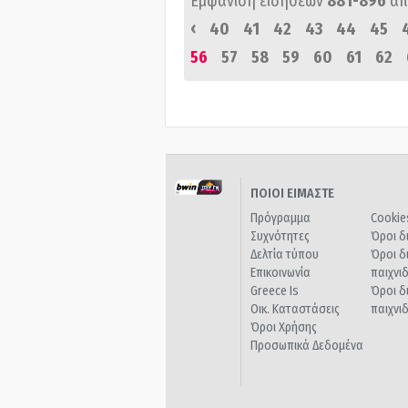
Εμφάνιση ειδήσεων
881-896
απ
‹
40
41
42
43
44
45
56
57
58
59
60
61
62
ΠΟΙΟΙ ΕΙΜΑΣΤΕ
Πρόγραμμα
Cookie
Συχνότητες
Όροι δ
Δελτία τύπου
Όροι δ
Επικοινωνία
παιχνι
Greece Is
Όροι δ
Οικ. Καταστάσεις
παιχνι
Όροι Χρήσης
Προσωπικά Δεδομένα