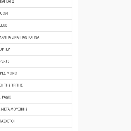
ΚΑΙ ΚΑΤΩ
ROOM
 CLUB
ΜΑΝΤΙΑ ΕΙΝΑΙ ΠΑΝΤΟΤΙΝΑ
ΠΟΡΤΕΡ
XPERTS
ΕΡΕΣ ΜΟΝΟ
ΣΗ ΤΗΣ ΤΡΙΤΗΣ
… ΡΑΔΙΟ
 ΜΕΤΑ ΜΟΥΣΙΚΗΣ
ΠΑΣΧΕΤΟΙ