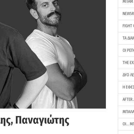
ΜΠΑΜ 
NEWS
FIGHT
ΤΑ ΔΙΑ
ΟΙ ΡΕ
THE E
ΔΥΟ Λ
Η ΕΦΕ
AFTER
ΜΠΑΛΑ
ης, Παναγιώτης
ΟΙ… Μ