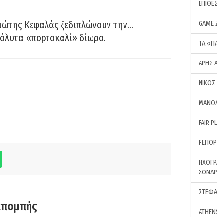
ΕΠΙΘΕ
ιώτης Κεφαλάς ξεδιπλώνουν την…
GAME 
όλυτα «πορτοκαλί» δίωρο.
ΤA «Π
ΑΡΗΣ 
ΝΙΚΟΣ
ΜΑΝΩΛ
FAIR P
ΡΕΠΟΡ
ΗΧΟΓΡ
ΧΟΝΔ
ΣΤΕΦΑ
κπομπής
ATHEN