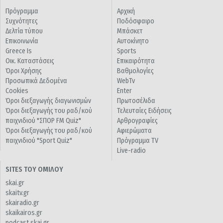
Πρόγραμμα
Αρχική
Συχνότητες
Ποδόσφαιρο
Δελτία τύπου
Μπάσκετ
Επικοινωνία
Αυτοκίνητο
Greece Is
Sports
Οικ. Καταστάσεις
Επικαιρότητα
Όροι Χρήσης
Βαθμολογίες
Προσωπικά Δεδομένα
WebTv
Cookies
Enter
Όροι διεξαγωγής διαγωνισμών
Πρωτοσέλιδα
Όροι διεξαγωγής του ραδ/κού
Τελευταίες Ειδήσεις
παιχνιδιού "ΣΠΟΡ FM Quiz"
Αρθρογραφίες
Όροι διεξαγωγής του ραδ/κού
Αφιερώματα
παιχνιδιού "Sport Quiz"
Πρόγραμμα TV
Live-radio
SITES ΤΟΥ ΟΜΙΛΟΥ
skai.gr
skaitv.gr
skairadio.gr
skaikairos.gr
podcast.skai.gr