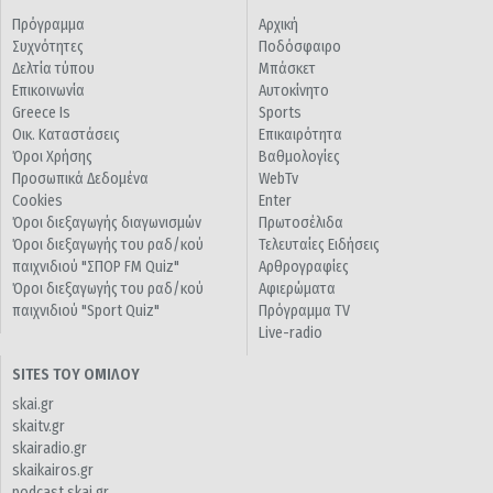
Πρόγραμμα
Αρχική
Συχνότητες
Ποδόσφαιρο
Δελτία τύπου
Μπάσκετ
Επικοινωνία
Αυτοκίνητο
Greece Is
Sports
Οικ. Καταστάσεις
Επικαιρότητα
Όροι Χρήσης
Βαθμολογίες
Προσωπικά Δεδομένα
WebTv
Cookies
Enter
Όροι διεξαγωγής διαγωνισμών
Πρωτοσέλιδα
Όροι διεξαγωγής του ραδ/κού
Τελευταίες Ειδήσεις
παιχνιδιού "ΣΠΟΡ FM Quiz"
Αρθρογραφίες
Όροι διεξαγωγής του ραδ/κού
Αφιερώματα
παιχνιδιού "Sport Quiz"
Πρόγραμμα TV
Live-radio
SITES ΤΟΥ ΟΜΙΛΟΥ
skai.gr
skaitv.gr
skairadio.gr
skaikairos.gr
podcast.skai.gr