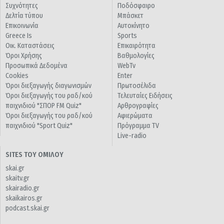
Συχνότητες
Ποδόσφαιρο
Δελτία τύπου
Μπάσκετ
Επικοινωνία
Αυτοκίνητο
Greece Is
Sports
Οικ. Καταστάσεις
Επικαιρότητα
Όροι Χρήσης
Βαθμολογίες
Προσωπικά Δεδομένα
WebTv
Cookies
Enter
Όροι διεξαγωγής διαγωνισμών
Πρωτοσέλιδα
Όροι διεξαγωγής του ραδ/κού
Τελευταίες Ειδήσεις
παιχνιδιού "ΣΠΟΡ FM Quiz"
Αρθρογραφίες
Όροι διεξαγωγής του ραδ/κού
Αφιερώματα
παιχνιδιού "Sport Quiz"
Πρόγραμμα TV
Live-radio
SITES ΤΟΥ ΟΜΙΛΟΥ
skai.gr
skaitv.gr
skairadio.gr
skaikairos.gr
podcast.skai.gr