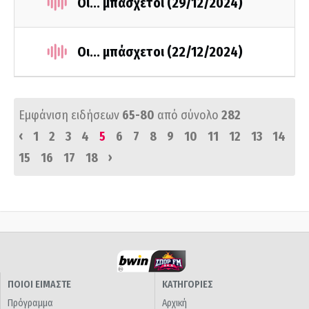
Οι... μπάσχετοι (29/12/2024)
Οι... μπάσχετοι (22/12/2024)
Εμφάνιση ειδήσεων
65-80
από σύνολο
282
‹
1
2
3
4
5
6
7
8
9
10
11
12
13
14
›
15
16
17
18
ΠΟΙΟΙ ΕΙΜΑΣΤΕ
ΚΑΤΗΓΟΡΙΕΣ
Πρόγραμμα
Αρχική