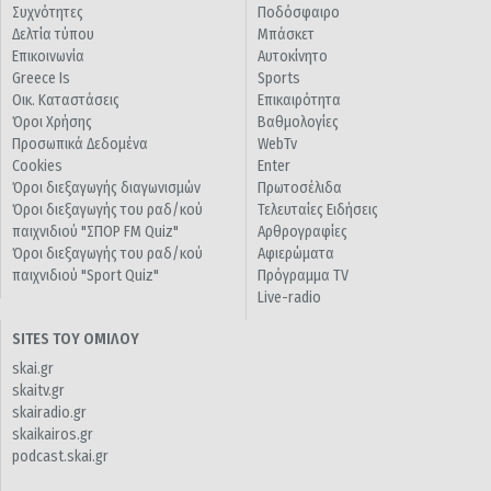
Συχνότητες
Ποδόσφαιρο
Δελτία τύπου
Μπάσκετ
Επικοινωνία
Αυτοκίνητο
Greece Is
Sports
Οικ. Καταστάσεις
Επικαιρότητα
Όροι Χρήσης
Βαθμολογίες
Προσωπικά Δεδομένα
WebTv
Cookies
Enter
Όροι διεξαγωγής διαγωνισμών
Πρωτοσέλιδα
Όροι διεξαγωγής του ραδ/κού
Τελευταίες Ειδήσεις
παιχνιδιού "ΣΠΟΡ FM Quiz"
Αρθρογραφίες
Όροι διεξαγωγής του ραδ/κού
Αφιερώματα
παιχνιδιού "Sport Quiz"
Πρόγραμμα TV
Live-radio
SITES ΤΟΥ ΟΜΙΛΟΥ
skai.gr
skaitv.gr
skairadio.gr
skaikairos.gr
podcast.skai.gr