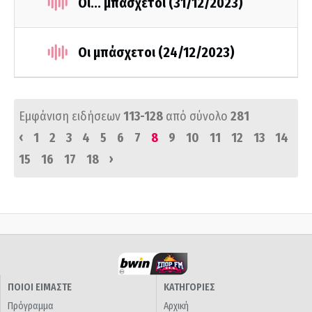
Οι... μπάσχετοι (31/12/2023)
Οι μπάσχετοι (24/12/2023)
Εμφάνιση ειδήσεων
113-128
από σύνολο
281
‹
1
2
3
4
5
6
7
8
9
10
11
12
13
14
›
15
16
17
18
ΠΟΙΟΙ ΕΙΜΑΣΤΕ
ΚΑΤΗΓΟΡΙΕΣ
Πρόγραμμα
Αρχική