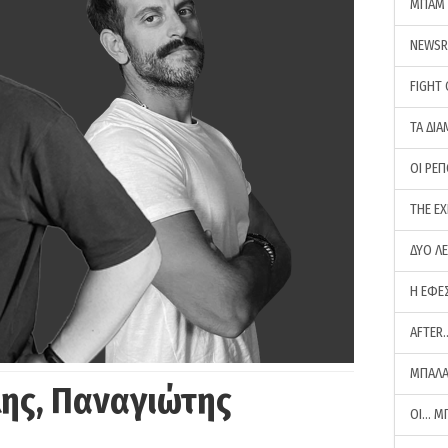
ΜΠΑΜ 
NEWS
FIGHT
ΤΑ ΔΙΑ
ΟΙ ΡΕ
THE E
ΔΥΟ Λ
Η ΕΦΕ
AFTER
ΜΠΑΛΑ
ης, Παναγιώτης
ΟΙ… Μ