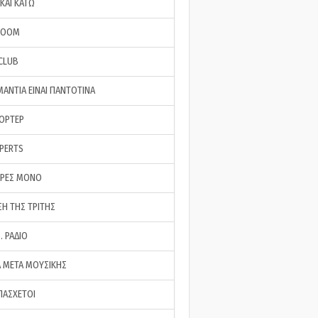
ΚΑΙ ΚΑΤΩ
ROOM
 CLUB
ΜΑΝΤΙΑ ΕΙΝΑΙ ΠΑΝΤΟΤΙΝΑ
ΠΟΡΤΕΡ
XPERTS
ΕΡΕΣ ΜΟΝΟ
ΣΗ ΤΗΣ ΤΡΙΤΗΣ
… ΡΑΔΙΟ
 ΜΕΤΑ ΜΟΥΣΙΚΗΣ
ΠΑΣΧΕΤΟΙ