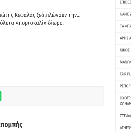
ΕΠΙΘΕ
ιώτης Κεφαλάς ξεδιπλώνουν την…
GAME 
όλυτα «πορτοκαλί» δίωρο.
ΤA «Π
ΑΡΗΣ 
ΝΙΚΟΣ
ΜΑΝΩΛ
FAIR P
ΡΕΠΟΡ
ΗΧΟΓΡ
ΧΟΝΔ
ΣΤΕΦΑ
κπομπής
ATHEN