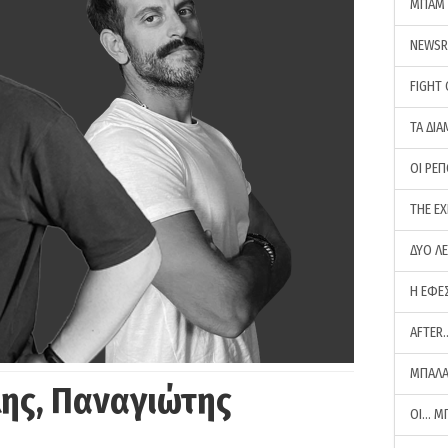
ΜΠΑΜ 
NEWS
FIGHT
ΤΑ ΔΙΑ
ΟΙ ΡΕ
THE E
ΔΥΟ Λ
Η ΕΦΕ
AFTER
ΜΠΑΛΑ
ης, Παναγιώτης
ΟΙ… Μ