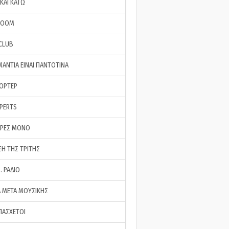
ΚΑΙ ΚΑΤΩ
ROOM
 CLUB
ΜΑΝΤΙΑ ΕΙΝΑΙ ΠΑΝΤΟΤΙΝΑ
ΠΟΡΤΕΡ
XPERTS
ΕΡΕΣ ΜΟΝΟ
ΣΗ ΤΗΣ ΤΡΙΤΗΣ
… ΡΑΔΙΟ
 ΜΕΤΑ ΜΟΥΣΙΚΗΣ
ΠΑΣΧΕΤΟΙ