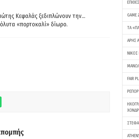
ΕΠΙΘΕ
ιώτης Κεφαλάς ξεδιπλώνουν την…
GAME 
όλυτα «πορτοκαλί» δίωρο.
ΤA «Π
ΑΡΗΣ 
ΝΙΚΟΣ
ΜΑΝΩΛ
FAIR P
ΡΕΠΟΡ
ΗΧΟΓΡ
ΧΟΝΔ
ΣΤΕΦΑ
κπομπής
ATHEN