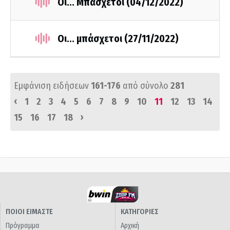
Οι... Μπάσχετοι (04/12/2022)
Οι... μπάσχετοι (27/11/2022)
Εμφάνιση ειδήσεων
161-176
από σύνολο
281
‹
1
2
3
4
5
6
7
8
9
10
11
12
13
14
›
15
16
17
18
ΠΟΙΟΙ ΕΙΜΑΣΤΕ
ΚΑΤΗΓΟΡΙΕΣ
Πρόγραμμα
Αρχική