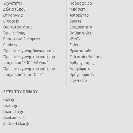
Συχνότητες
Ποδόσφαιρο
Δελτία τύπου
Μπάσκετ
Επικοινωνία
Αυτοκίνητο
Greece Is
Sports
Οικ. Καταστάσεις
Επικαιρότητα
Όροι Χρήσης
Βαθμολογίες
Προσωπικά Δεδομένα
WebTv
Cookies
Enter
Όροι διεξαγωγής διαγωνισμών
Πρωτοσέλιδα
Όροι διεξαγωγής του ραδ/κού
Τελευταίες Ειδήσεις
παιχνιδιού "ΣΠΟΡ FM Quiz"
Αρθρογραφίες
Όροι διεξαγωγής του ραδ/κού
Αφιερώματα
παιχνιδιού "Sport Quiz"
Πρόγραμμα TV
Live-radio
SITES ΤΟΥ ΟΜΙΛΟΥ
skai.gr
skaitv.gr
skairadio.gr
skaikairos.gr
podcast.skai.gr