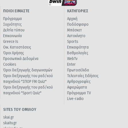
ΠΟΙΟΙ ΕΙΜΑΣΤΕ
ΚΑΤΗΓΟΡΙΕΣ
Πρόγραμμα
Αρχική
Συχνότητες
Ποδόσφαιρο
Δελτία τύπου
Μπάσκετ
Επικοινωνία
Αυτοκίνητο
Greece Is
Sports
Οικ. Καταστάσεις
Επικαιρότητα
Όροι Χρήσης
Βαθμολογίες
Προσωπικά Δεδομένα
WebTv
Cookies
Enter
Όροι διεξαγωγής διαγωνισμών
Πρωτοσέλιδα
Όροι διεξαγωγής του ραδ/κού
Τελευταίες Ειδήσεις
παιχνιδιού "ΣΠΟΡ FM Quiz"
Αρθρογραφίες
Όροι διεξαγωγής του ραδ/κού
Αφιερώματα
παιχνιδιού "Sport Quiz"
Πρόγραμμα TV
Live-radio
SITES ΤΟΥ ΟΜΙΛΟΥ
skai.gr
skaitv.gr