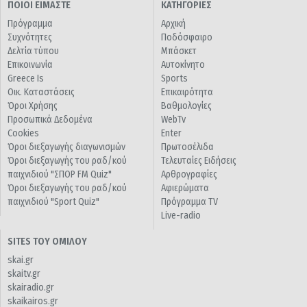
ΠΟΙΟΙ ΕΙΜΑΣΤΕ
ΚΑΤΗΓΟΡΙΕΣ
Πρόγραμμα
Αρχική
Συχνότητες
Ποδόσφαιρο
Δελτία τύπου
Μπάσκετ
Επικοινωνία
Αυτοκίνητο
Greece Is
Sports
Οικ. Καταστάσεις
Επικαιρότητα
Όροι Χρήσης
Βαθμολογίες
Προσωπικά Δεδομένα
WebTv
Cookies
Enter
Όροι διεξαγωγής διαγωνισμών
Πρωτοσέλιδα
Όροι διεξαγωγής του ραδ/κού
Τελευταίες Ειδήσεις
παιχνιδιού "ΣΠΟΡ FM Quiz"
Αρθρογραφίες
Όροι διεξαγωγής του ραδ/κού
Αφιερώματα
παιχνιδιού "Sport Quiz"
Πρόγραμμα TV
Live-radio
SITES ΤΟΥ ΟΜΙΛΟΥ
skai.gr
skaitv.gr
skairadio.gr
skaikairos.gr