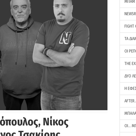
ΜΠΑΜ 
NEWS
FIGHT
ΤΑ ΔΙΑ
ΟΙ ΡΕ
THE E
ΔΥΟ Λ
Η ΕΦΕ
AFTER
ΜΠΑΛΑ
όπουλος, Νίκος
ΟΙ… Μ
ργος Τσακίρης