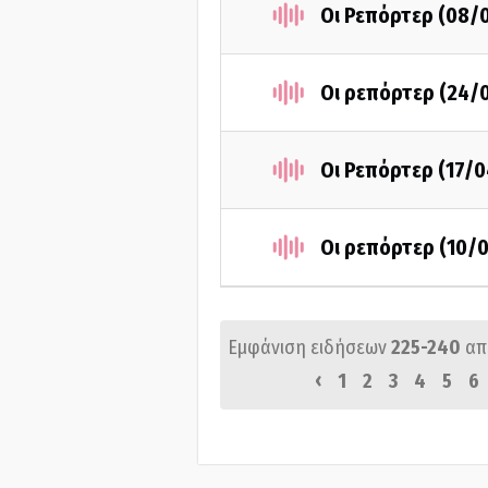
Οι Ρεπόρτερ (08/
Οι ρεπόρτερ (24/
Οι Ρεπόρτερ (17/0
Οι ρεπόρτερ (10/
Εμφάνιση ειδήσεων
225-240
απ
‹
1
2
3
4
5
6