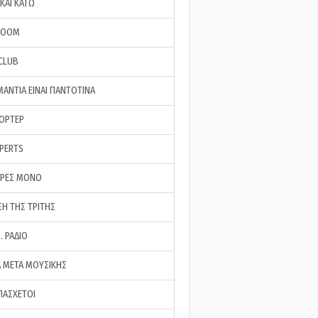
ΚΑΙ ΚΑΤΩ
ROOM
 CLUB
ΜΑΝΤΙΑ ΕΙΝΑΙ ΠΑΝΤΟΤΙΝΑ
ΠΟΡΤΕΡ
XPERTS
ΕΡΕΣ ΜΟΝΟ
ΣΗ ΤΗΣ ΤΡΙΤΗΣ
… ΡΑΔΙΟ
 ΜΕΤΑ ΜΟΥΣΙΚΗΣ
ΠΑΣΧΕΤΟΙ