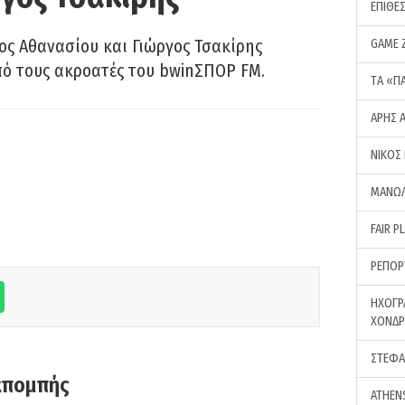
ΕΠΙΘΕ
ς Αθανασίου και Γιώργος Τσακίρης
GAME 
πό τους ακροατές του bwinΣΠΟΡ FM.
ΤA «Π
ΑΡΗΣ 
ΝΙΚΟΣ
ΜΑΝΩΛ
FAIR P
ΡΕΠΟΡ
ΗΧΟΓΡ
ΧΟΝΔ
ΣΤΕΦΑ
κπομπής
ATHEN