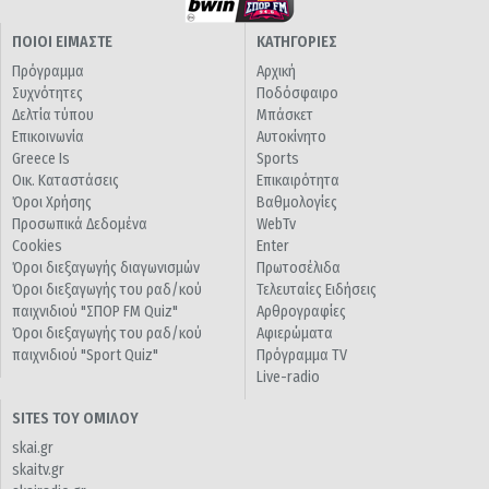
ΠΟΙΟΙ ΕΙΜΑΣΤΕ
ΚΑΤΗΓΟΡΙΕΣ
Πρόγραμμα
Αρχική
Συχνότητες
Ποδόσφαιρο
Δελτία τύπου
Μπάσκετ
Επικοινωνία
Αυτοκίνητο
Greece Is
Sports
Οικ. Καταστάσεις
Επικαιρότητα
Όροι Χρήσης
Βαθμολογίες
Προσωπικά Δεδομένα
WebTv
Cookies
Enter
Όροι διεξαγωγής διαγωνισμών
Πρωτοσέλιδα
Όροι διεξαγωγής του ραδ/κού
Τελευταίες Ειδήσεις
παιχνιδιού "ΣΠΟΡ FM Quiz"
Αρθρογραφίες
Όροι διεξαγωγής του ραδ/κού
Αφιερώματα
παιχνιδιού "Sport Quiz"
Πρόγραμμα TV
Live-radio
SITES ΤΟΥ ΟΜΙΛΟΥ
skai.gr
skaitv.gr