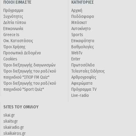
ΠΟΙΟΙ ΕΙΜΑΣΤΕ
ΚΑΤΗΓΟΡΙΕΣ
Πρόγραμμα
Αρχική
Συχνότητες
Ποδόσφαιρο
Δελτία τύπου
Μπάσκετ
Επικοινωνία
Αυτοκίνητο
Greece Is
Sports
Οικ. Καταστάσεις
Επικαιρότητα
Όροι Χρήσης
Βαθμολογίες
Προσωπικά Δεδομένα
WebTv
Cookies
Enter
Όροι διεξαγωγής διαγωνισμών
Πρωτοσέλιδα
Όροι διεξαγωγής του ραδ/κού
Τελευταίες Ειδήσεις
παιχνιδιού "ΣΠΟΡ FM Quiz"
Αρθρογραφίες
Όροι διεξαγωγής του ραδ/κού
Αφιερώματα
παιχνιδιού "Sport Quiz"
Πρόγραμμα TV
Live-radio
SITES ΤΟΥ ΟΜΙΛΟΥ
skai.gr
skaitv.gr
skairadio.gr
skaikairos.gr