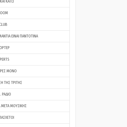
ΚΑΙ ΚΑΤΩ
ROOM
 CLUB
ΜΑΝΤΙΑ ΕΙΝΑΙ ΠΑΝΤΟΤΙΝΑ
ΠΟΡΤΕΡ
XPERTS
ΕΡΕΣ ΜΟΝΟ
ΣΗ ΤΗΣ ΤΡΙΤΗΣ
… ΡΑΔΙΟ
 ΜΕΤΑ ΜΟΥΣΙΚΗΣ
ΠΑΣΧΕΤΟΙ