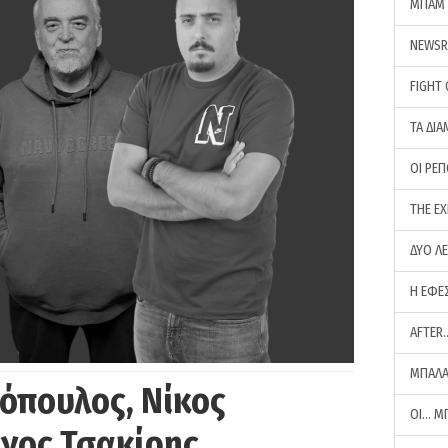
ΜΠΑΜ 
NEWS
FIGHT
ΤΑ ΔΙΑ
ΟΙ ΡΕ
THE E
ΔΥΟ Λ
Η ΕΦΕ
AFTER
ΜΠΑΛΑ
όπουλος, Νίκος
ΟΙ… Μ
ργος Τσακίρης