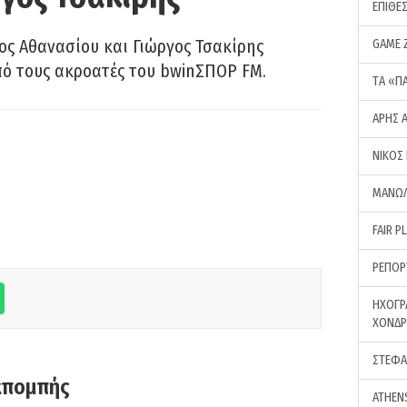
ΕΠΙΘΕ
ς Αθανασίου και Γιώργος Τσακίρης
GAME 
πό τους ακροατές του bwinΣΠΟΡ FM.
ΤA «Π
ΑΡΗΣ 
ΝΙΚΟΣ
ΜΑΝΩΛ
FAIR P
ΡΕΠΟΡ
ΗΧΟΓΡ
ΧΟΝΔ
ΣΤΕΦΑ
κπομπής
ATHEN