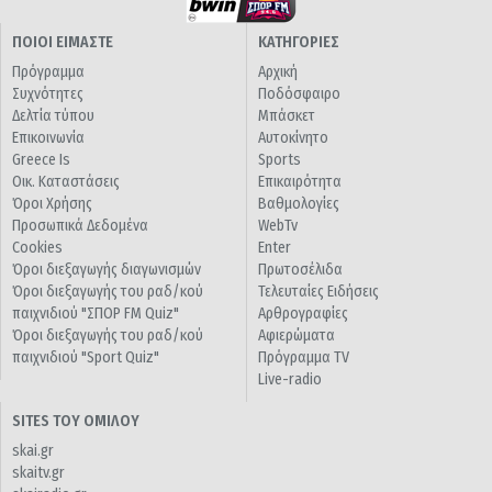
ΠΟΙΟΙ ΕΙΜΑΣΤΕ
ΚΑΤΗΓΟΡΙΕΣ
Πρόγραμμα
Αρχική
Συχνότητες
Ποδόσφαιρο
Δελτία τύπου
Μπάσκετ
Επικοινωνία
Αυτοκίνητο
Greece Is
Sports
Οικ. Καταστάσεις
Επικαιρότητα
Όροι Χρήσης
Βαθμολογίες
Προσωπικά Δεδομένα
WebTv
Cookies
Enter
Όροι διεξαγωγής διαγωνισμών
Πρωτοσέλιδα
Όροι διεξαγωγής του ραδ/κού
Τελευταίες Ειδήσεις
παιχνιδιού "ΣΠΟΡ FM Quiz"
Αρθρογραφίες
Όροι διεξαγωγής του ραδ/κού
Αφιερώματα
παιχνιδιού "Sport Quiz"
Πρόγραμμα TV
Live-radio
SITES ΤΟΥ ΟΜΙΛΟΥ
skai.gr
skaitv.gr