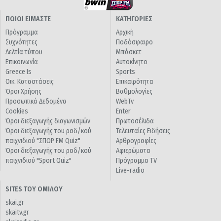
ΠΟΙΟΙ ΕΙΜΑΣΤΕ
ΚΑΤΗΓΟΡΙΕΣ
Πρόγραμμα
Αρχική
Συχνότητες
Ποδόσφαιρο
Δελτία τύπου
Μπάσκετ
Επικοινωνία
Αυτοκίνητο
Greece Is
Sports
Οικ. Καταστάσεις
Επικαιρότητα
Όροι Χρήσης
Βαθμολογίες
Προσωπικά Δεδομένα
WebTv
Cookies
Enter
Όροι διεξαγωγής διαγωνισμών
Πρωτοσέλιδα
Όροι διεξαγωγής του ραδ/κού
Τελευταίες Ειδήσεις
παιχνιδιού "ΣΠΟΡ FM Quiz"
Αρθρογραφίες
Όροι διεξαγωγής του ραδ/κού
Αφιερώματα
παιχνιδιού "Sport Quiz"
Πρόγραμμα TV
Live-radio
SITES ΤΟΥ ΟΜΙΛΟΥ
skai.gr
skaitv.gr