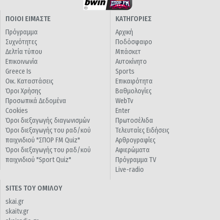
ΠΟΙΟΙ ΕΙΜΑΣΤΕ
ΚΑΤΗΓΟΡΙΕΣ
Πρόγραμμα
Αρχική
Συχνότητες
Ποδόσφαιρο
Δελτία τύπου
Μπάσκετ
Επικοινωνία
Αυτοκίνητο
Greece Is
Sports
Οικ. Καταστάσεις
Επικαιρότητα
Όροι Χρήσης
Βαθμολογίες
Προσωπικά Δεδομένα
WebTv
Cookies
Enter
Όροι διεξαγωγής διαγωνισμών
Πρωτοσέλιδα
Όροι διεξαγωγής του ραδ/κού
Τελευταίες Ειδήσεις
παιχνιδιού "ΣΠΟΡ FM Quiz"
Αρθρογραφίες
Όροι διεξαγωγής του ραδ/κού
Αφιερώματα
παιχνιδιού "Sport Quiz"
Πρόγραμμα TV
Live-radio
SITES ΤΟΥ ΟΜΙΛΟΥ
skai.gr
skaitv.gr