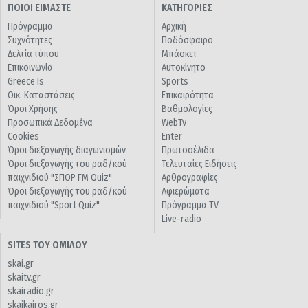
ΠΟΙΟΙ ΕΙΜΑΣΤΕ
ΚΑΤΗΓΟΡΙΕΣ
Πρόγραμμα
Αρχική
Συχνότητες
Ποδόσφαιρο
Δελτία τύπου
Μπάσκετ
Επικοινωνία
Αυτοκίνητο
Greece Is
Sports
Οικ. Καταστάσεις
Επικαιρότητα
Όροι Χρήσης
Βαθμολογίες
Προσωπικά Δεδομένα
WebTv
Cookies
Enter
Όροι διεξαγωγής διαγωνισμών
Πρωτοσέλιδα
Όροι διεξαγωγής του ραδ/κού
Τελευταίες Ειδήσεις
παιχνιδιού "ΣΠΟΡ FM Quiz"
Αρθρογραφίες
Όροι διεξαγωγής του ραδ/κού
Αφιερώματα
παιχνιδιού "Sport Quiz"
Πρόγραμμα TV
Live-radio
SITES ΤΟΥ ΟΜΙΛΟΥ
skai.gr
skaitv.gr
skairadio.gr
skaikairos.gr