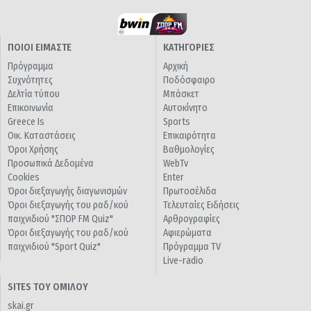
ΠΟΙΟΙ ΕΙΜΑΣΤΕ
ΚΑΤΗΓΟΡΙΕΣ
Πρόγραμμα
Αρχική
Συχνότητες
Ποδόσφαιρο
Δελτία τύπου
Μπάσκετ
Επικοινωνία
Αυτοκίνητο
Greece Is
Sports
Οικ. Καταστάσεις
Επικαιρότητα
Όροι Χρήσης
Βαθμολογίες
Προσωπικά Δεδομένα
WebTv
Cookies
Enter
Όροι διεξαγωγής διαγωνισμών
Πρωτοσέλιδα
Όροι διεξαγωγής του ραδ/κού
Τελευταίες Ειδήσεις
παιχνιδιού "ΣΠΟΡ FM Quiz"
Αρθρογραφίες
Όροι διεξαγωγής του ραδ/κού
Αφιερώματα
παιχνιδιού "Sport Quiz"
Πρόγραμμα TV
Live-radio
SITES ΤΟΥ ΟΜΙΛΟΥ
skai.gr