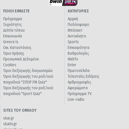
ΠΟΙΟΙ ΕΙΜΑΣΤΕ
ΚΑΤΗΓΟΡΙΕΣ
Πρόγραμμα
Αρχική
Συχνότητες
Ποδόσφαιρο
Δελτία τύπου
Μπάσκετ
Επικοινωνία
Αυτοκίνητο
Greece Is
Sports
Οικ. Καταστάσεις
Επικαιρότητα
Όροι Χρήσης
Βαθμολογίες
Προσωπικά Δεδομένα
WebTv
Cookies
Enter
Όροι διεξαγωγής διαγωνισμών
Πρωτοσέλιδα
Όροι διεξαγωγής του ραδ/κού
Τελευταίες Ειδήσεις
παιχνιδιού "ΣΠΟΡ FM Quiz"
Αρθρογραφίες
Όροι διεξαγωγής του ραδ/κού
Αφιερώματα
παιχνιδιού "Sport Quiz"
Πρόγραμμα TV
Live-radio
SITES ΤΟΥ ΟΜΙΛΟΥ
skai.gr
skaitv.gr