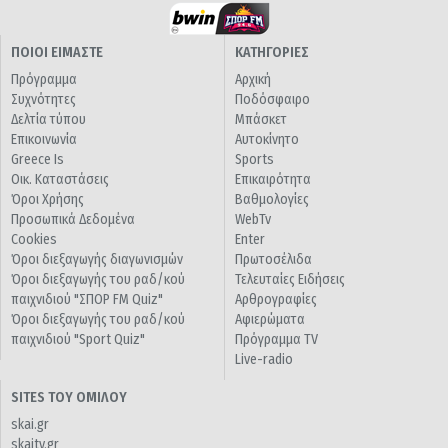
ΠΟΙΟΙ ΕΙΜΑΣΤΕ
ΚΑΤΗΓΟΡΙΕΣ
Πρόγραμμα
Αρχική
Συχνότητες
Ποδόσφαιρο
Δελτία τύπου
Μπάσκετ
Επικοινωνία
Αυτοκίνητο
Greece Is
Sports
Οικ. Καταστάσεις
Επικαιρότητα
Όροι Χρήσης
Βαθμολογίες
Προσωπικά Δεδομένα
WebTv
Cookies
Enter
Όροι διεξαγωγής διαγωνισμών
Πρωτοσέλιδα
Όροι διεξαγωγής του ραδ/κού
Τελευταίες Ειδήσεις
παιχνιδιού "ΣΠΟΡ FM Quiz"
Αρθρογραφίες
Όροι διεξαγωγής του ραδ/κού
Αφιερώματα
παιχνιδιού "Sport Quiz"
Πρόγραμμα TV
Live-radio
SITES ΤΟΥ ΟΜΙΛΟΥ
skai.gr
skaitv.gr