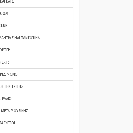
ΚΑΙ ΚΑΤΩ
ROOM
 CLUB
ΜΑΝΤΙΑ ΕΙΝΑΙ ΠΑΝΤΟΤΙΝΑ
ΠΟΡΤΕΡ
XPERTS
ΕΡΕΣ ΜΟΝΟ
ΣΗ ΤΗΣ ΤΡΙΤΗΣ
… ΡΑΔΙΟ
 ΜΕΤΑ ΜΟΥΣΙΚΗΣ
ΠΑΣΧΕΤΟΙ