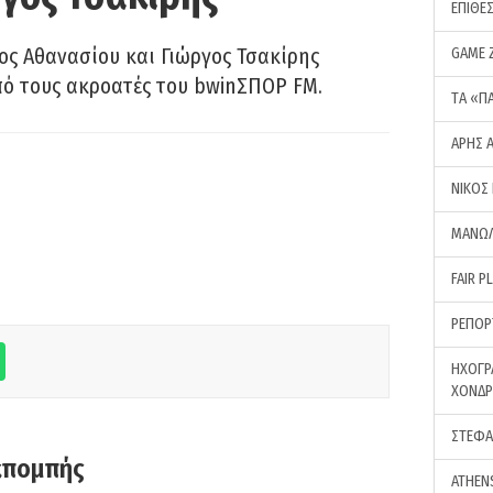
ΕΠΙΘΕ
ς Αθανασίου και Γιώργος Τσακίρης
GAME 
πό τους ακροατές του bwinΣΠΟΡ FM.
ΤA «Π
ΑΡΗΣ 
ΝΙΚΟΣ
ΜΑΝΩΛ
FAIR P
ΡΕΠΟΡ
ΗΧΟΓΡ
ΧΟΝΔ
ΣΤΕΦΑ
κπομπής
ATHEN