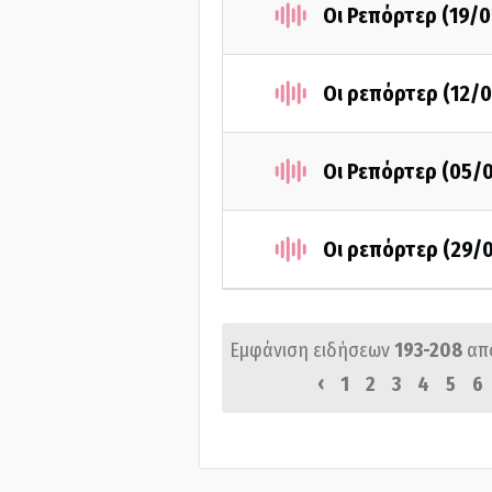
Οι Ρεπόρτερ (19/
Οι ρεπόρτερ (12/
Οι Ρεπόρτερ (05/
Οι ρεπόρτερ (29/
Εμφάνιση ειδήσεων
193-208
απ
‹
1
2
3
4
5
6