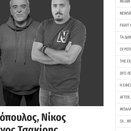
ΜΠΑΜ 
NEWS
FIGHT
ΤΑ ΔΙΑ
ΟΙ ΡΕ
THE E
ΔΥΟ Λ
Η ΕΦΕ
AFTER
ΜΠΑΛΑ
όπουλος, Νίκος
ΟΙ… Μ
ργος Τσακίρης