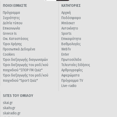
ΠΟΙΟΙ ΕΙΜΑΣΤΕ
ΚΑΤΗΓΟΡΙΕΣ
Πρόγραμμα
Αρχική
Συχνότητες
Ποδόσφαιρο
Δελτία τύπου
Μπάσκετ
Επικοινωνία
Αυτοκίνητο
Greece Is
Sports
Οικ. Καταστάσεις
Επικαιρότητα
Όροι Χρήσης
Βαθμολογίες
Προσωπικά Δεδομένα
WebTv
Cookies
Enter
Όροι διεξαγωγής διαγωνισμών
Πρωτοσέλιδα
Όροι διεξαγωγής του ραδ/κού
Τελευταίες Ειδήσεις
παιχνιδιού "ΣΠΟΡ FM Quiz"
Αρθρογραφίες
Όροι διεξαγωγής του ραδ/κού
Αφιερώματα
παιχνιδιού "Sport Quiz"
Πρόγραμμα TV
Live-radio
SITES ΤΟΥ ΟΜΙΛΟΥ
skai.gr
skaitv.gr
skairadio.gr