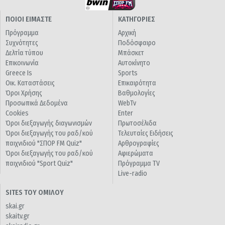
ΠΟΙΟΙ ΕΙΜΑΣΤΕ
ΚΑΤΗΓΟΡΙΕΣ
Πρόγραμμα
Αρχική
Συχνότητες
Ποδόσφαιρο
Δελτία τύπου
Μπάσκετ
Επικοινωνία
Αυτοκίνητο
Greece Is
Sports
Οικ. Καταστάσεις
Επικαιρότητα
Όροι Χρήσης
Βαθμολογίες
Προσωπικά Δεδομένα
WebTv
Cookies
Enter
Όροι διεξαγωγής διαγωνισμών
Πρωτοσέλιδα
Όροι διεξαγωγής του ραδ/κού
Τελευταίες Ειδήσεις
παιχνιδιού "ΣΠΟΡ FM Quiz"
Αρθρογραφίες
Όροι διεξαγωγής του ραδ/κού
Αφιερώματα
παιχνιδιού "Sport Quiz"
Πρόγραμμα TV
Live-radio
SITES ΤΟΥ ΟΜΙΛΟΥ
skai.gr
skaitv.gr