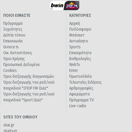
ΠΟΙΟΙ ΕΙΜΑΣΤΕ
ΚΑΤΗΓΟΡΙΕΣ
Πρόγραμμα
Αρχική
Συχνότητες
Ποδόσφαιρο
Δελτία τύπου
Μπάσκετ
Επικοινωνία
Αυτοκίνητο
Greece Is
Sports
Οικ. Καταστάσεις
Επικαιρότητα
Όροι Χρήσης
Βαθμολογίες
Προσωπικά Δεδομένα
WebTv
Cookies
Enter
Όροι διεξαγωγής διαγωνισμών
Πρωτοσέλιδα
Όροι διεξαγωγής του ραδ/κού
Τελευταίες Ειδήσεις
παιχνιδιού "ΣΠΟΡ FM Quiz"
Αρθρογραφίες
Όροι διεξαγωγής του ραδ/κού
Αφιερώματα
παιχνιδιού "Sport Quiz"
Πρόγραμμα TV
Live-radio
SITES ΤΟΥ ΟΜΙΛΟΥ
skai.gr
skaitv.gr