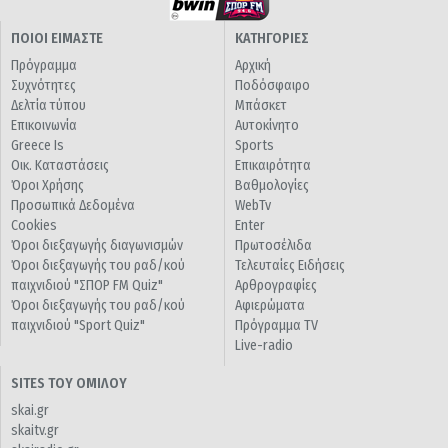
ΠΟΙΟΙ ΕΙΜΑΣΤΕ
ΚΑΤΗΓΟΡΙΕΣ
Πρόγραμμα
Αρχική
Συχνότητες
Ποδόσφαιρο
Δελτία τύπου
Μπάσκετ
Επικοινωνία
Αυτοκίνητο
Greece Is
Sports
Οικ. Καταστάσεις
Επικαιρότητα
Όροι Χρήσης
Βαθμολογίες
Προσωπικά Δεδομένα
WebTv
Cookies
Enter
Όροι διεξαγωγής διαγωνισμών
Πρωτοσέλιδα
Όροι διεξαγωγής του ραδ/κού
Τελευταίες Ειδήσεις
παιχνιδιού "ΣΠΟΡ FM Quiz"
Αρθρογραφίες
Όροι διεξαγωγής του ραδ/κού
Αφιερώματα
παιχνιδιού "Sport Quiz"
Πρόγραμμα TV
Live-radio
SITES ΤΟΥ ΟΜΙΛΟΥ
skai.gr
skaitv.gr