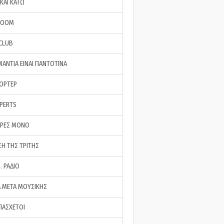
ΚΑΙ ΚΑΤΩ
ROOM
 CLUB
ΜΑΝΤΙΑ ΕΙΝΑΙ ΠΑΝΤΟΤΙΝΑ
ΠΟΡΤΕΡ
XPERTS
ΕΡΕΣ ΜΟΝΟ
ΣΗ ΤΗΣ ΤΡΙΤΗΣ
… ΡΑΔΙΟ
 ΜΕΤΑ ΜΟΥΣΙΚΗΣ
ΠΑΣΧΕΤΟΙ