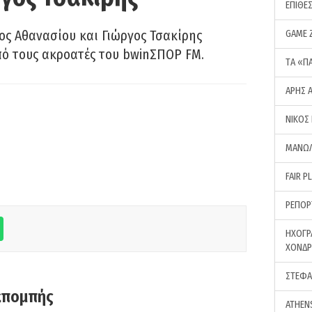
ΕΠΙΘΕ
ς Αθανασίου και Γιώργος Τσακίρης
GAME 
πό τους ακροατές του bwinΣΠΟΡ FM.
ΤA «Π
ΑΡΗΣ 
ΝΙΚΟΣ
ΜΑΝΩΛ
FAIR P
ΡΕΠΟΡ
ΗΧΟΓΡ
ΧΟΝΔ
ΣΤΕΦΑ
κπομπής
ATHEN