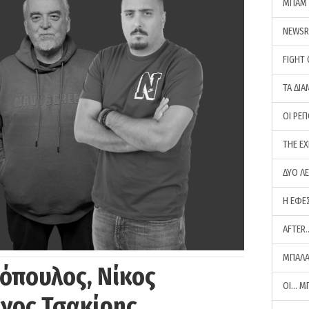
ΜΠΑΜ 
NEWS
FIGHT
ΤΑ ΔΙΑ
ΟΙ ΡΕ
THE E
ΔΥΟ Λ
Η ΕΦΕ
AFTER
ΜΠΑΛΑ
όπουλος, Νίκος
ΟΙ… Μ
ργος Τσακίρης