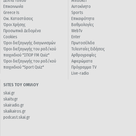
Δελτία τύπου
Μπάσκετ
Επικοινωνία
Αυτοκίνητο
Greece Is
Sports
Οικ. Καταστάσεις
Επικαιρότητα
Όροι Χρήσης
Βαθμολογίες
Προσωπικά Δεδομένα
WebTv
Cookies
Enter
Όροι διεξαγωγής διαγωνισμών
Πρωτοσέλιδα
Όροι διεξαγωγής του ραδ/κού
Τελευταίες Ειδήσεις
παιχνιδιού "ΣΠΟΡ FM Quiz"
Αρθρογραφίες
Όροι διεξαγωγής του ραδ/κού
Αφιερώματα
παιχνιδιού "Sport Quiz"
Πρόγραμμα TV
Live-radio
SITES ΤΟΥ ΟΜΙΛΟΥ
skai.gr
skaitv.gr
skairadio.gr
skaikairos.gr
podcast.skai.gr