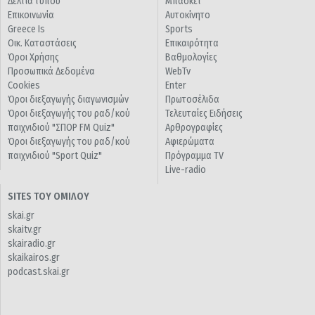
Δελτία τύπου
Μπάσκετ
Επικοινωνία
Αυτοκίνητο
Greece Is
Sports
Οικ. Καταστάσεις
Επικαιρότητα
Όροι Χρήσης
Βαθμολογίες
Προσωπικά Δεδομένα
WebTv
Cookies
Enter
Όροι διεξαγωγής διαγωνισμών
Πρωτοσέλιδα
Όροι διεξαγωγής του ραδ/κού
Τελευταίες Ειδήσεις
παιχνιδιού "ΣΠΟΡ FM Quiz"
Αρθρογραφίες
Όροι διεξαγωγής του ραδ/κού
Αφιερώματα
παιχνιδιού "Sport Quiz"
Πρόγραμμα TV
Live-radio
SITES ΤΟΥ ΟΜΙΛΟΥ
skai.gr
skaitv.gr
skairadio.gr
skaikairos.gr
podcast.skai.gr