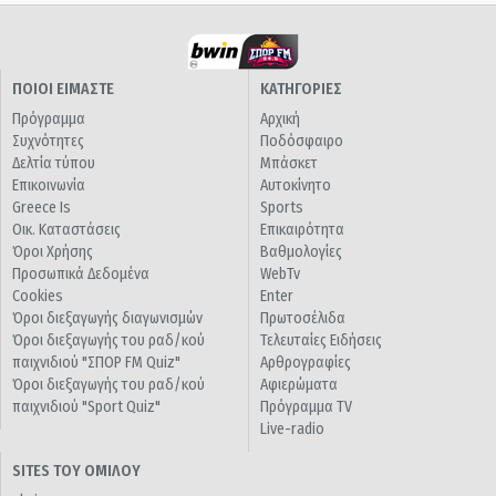
ΠΟΙΟΙ ΕΙΜΑΣΤΕ
ΚΑΤΗΓΟΡΙΕΣ
Πρόγραμμα
Αρχική
Συχνότητες
Ποδόσφαιρο
Δελτία τύπου
Μπάσκετ
Επικοινωνία
Αυτοκίνητο
Greece Is
Sports
Οικ. Καταστάσεις
Επικαιρότητα
Όροι Χρήσης
Βαθμολογίες
Προσωπικά Δεδομένα
WebTv
Cookies
Enter
Όροι διεξαγωγής διαγωνισμών
Πρωτοσέλιδα
Όροι διεξαγωγής του ραδ/κού
Τελευταίες Ειδήσεις
παιχνιδιού "ΣΠΟΡ FM Quiz"
Αρθρογραφίες
Όροι διεξαγωγής του ραδ/κού
Αφιερώματα
παιχνιδιού "Sport Quiz"
Πρόγραμμα TV
Live-radio
SITES ΤΟΥ ΟΜΙΛΟΥ