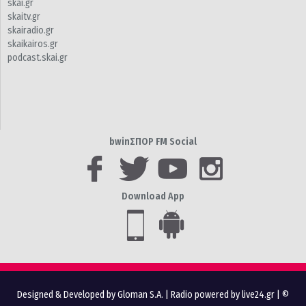
skai.gr
skaitv.gr
skairadio.gr
skaikairos.gr
podcast.skai.gr
bwinΣΠΟΡ FM Social
Download App
Designed & Developed by Gloman S.A.
|
Radio powered by live24.gr
| ©