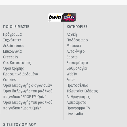
ΠΟΙΟΙ ΕΙΜΑΣΤΕ
ΚΑΤΗΓΟΡΙΕΣ
Πρόγραμμα
Αρχική
Συχνότητες
Ποδόσφαιρο
Δελτία τύπου
Μπάσκετ
Επικοινωνία
Αυτοκίνητο
Greece Is
Sports
Οικ. Καταστάσεις
Επικαιρότητα
Όροι Χρήσης
Βαθμολογίες
Προσωπικά Δεδομένα
WebTv
Cookies
Enter
Όροι διεξαγωγής διαγωνισμών
Πρωτοσέλιδα
Όροι διεξαγωγής του ραδ/κού
Τελευταίες Ειδήσεις
παιχνιδιού "ΣΠΟΡ FM Quiz"
Αρθρογραφίες
Όροι διεξαγωγής του ραδ/κού
Αφιερώματα
παιχνιδιού "Sport Quiz"
Πρόγραμμα TV
Live-radio
SITES ΤΟΥ ΟΜΙΛΟΥ