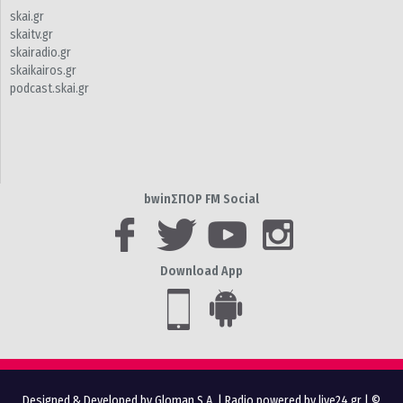
skai.gr
skaitv.gr
skairadio.gr
skaikairos.gr
podcast.skai.gr
bwinΣΠΟΡ FM Social
Download App
Designed & Developed by Gloman S.A.
|
Radio powered by live24.gr
| ©