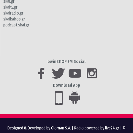
skai.gr
skaitv.gr
skairadio.gr
skaikairos.gr
podcast.skai.gr
bwinΣΠΟΡ FM Social
Download App
Designed & Developed by Gloman S.A.
|
Radio powered by live24.gr
| ©