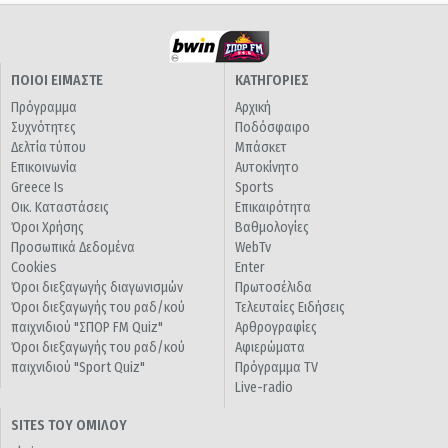
ΠΟΙΟΙ ΕΙΜΑΣΤΕ
ΚΑΤΗΓΟΡΙΕΣ
Πρόγραμμα
Αρχική
Συχνότητες
Ποδόσφαιρο
Δελτία τύπου
Μπάσκετ
Επικοινωνία
Αυτοκίνητο
Greece Is
Sports
Οικ. Καταστάσεις
Επικαιρότητα
Όροι Χρήσης
Βαθμολογίες
Προσωπικά Δεδομένα
WebTv
Cookies
Enter
Όροι διεξαγωγής διαγωνισμών
Πρωτοσέλιδα
Όροι διεξαγωγής του ραδ/κού
Τελευταίες Ειδήσεις
παιχνιδιού "ΣΠΟΡ FM Quiz"
Αρθρογραφίες
Όροι διεξαγωγής του ραδ/κού
Αφιερώματα
παιχνιδιού "Sport Quiz"
Πρόγραμμα TV
Live-radio
SITES ΤΟΥ ΟΜΙΛΟΥ