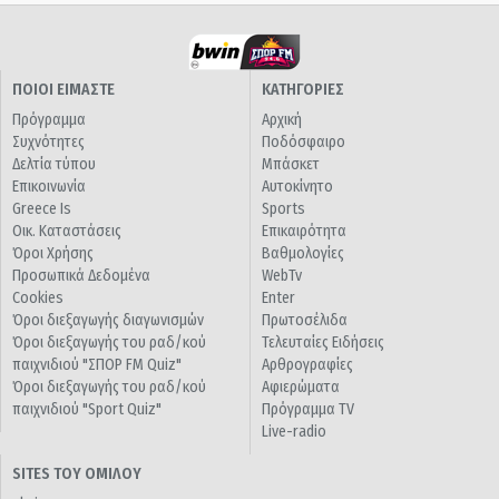
ΠΟΙΟΙ ΕΙΜΑΣΤΕ
ΚΑΤΗΓΟΡΙΕΣ
Πρόγραμμα
Αρχική
Συχνότητες
Ποδόσφαιρο
Δελτία τύπου
Μπάσκετ
Επικοινωνία
Αυτοκίνητο
Greece Is
Sports
Οικ. Καταστάσεις
Επικαιρότητα
Όροι Χρήσης
Βαθμολογίες
Προσωπικά Δεδομένα
WebTv
Cookies
Enter
Όροι διεξαγωγής διαγωνισμών
Πρωτοσέλιδα
Όροι διεξαγωγής του ραδ/κού
Τελευταίες Ειδήσεις
παιχνιδιού "ΣΠΟΡ FM Quiz"
Αρθρογραφίες
Όροι διεξαγωγής του ραδ/κού
Αφιερώματα
παιχνιδιού "Sport Quiz"
Πρόγραμμα TV
Live-radio
SITES ΤΟΥ ΟΜΙΛΟΥ