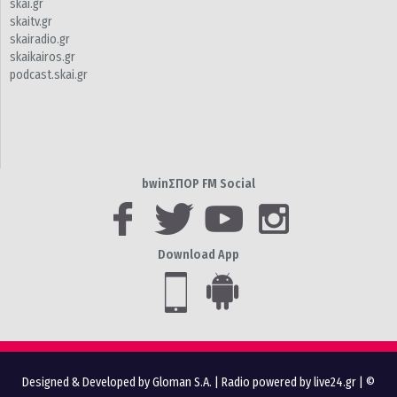
skai.gr
skaitv.gr
skairadio.gr
skaikairos.gr
podcast.skai.gr
bwinΣΠΟΡ FM Social
Download App
Designed & Developed by Gloman S.A.
|
Radio powered by live24.gr
| ©