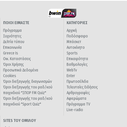
ΠΟΙΟΙ ΕΙΜΑΣΤΕ
ΚΑΤΗΓΟΡΙΕΣ
Πρόγραμμα
Αρχική
Συχνότητες
Ποδόσφαιρο
Δελτία τύπου
Μπάσκετ
Επικοινωνία
Αυτοκίνητο
Greece Is
Sports
Οικ. Καταστάσεις
Επικαιρότητα
Όροι Χρήσης
Βαθμολογίες
Προσωπικά Δεδομένα
WebTv
Cookies
Enter
Όροι διεξαγωγής διαγωνισμών
Πρωτοσέλιδα
Όροι διεξαγωγής του ραδ/κού
Τελευταίες Ειδήσεις
παιχνιδιού "ΣΠΟΡ FM Quiz"
Αρθρογραφίες
Όροι διεξαγωγής του ραδ/κού
Αφιερώματα
παιχνιδιού "Sport Quiz"
Πρόγραμμα TV
Live-radio
SITES ΤΟΥ ΟΜΙΛΟΥ