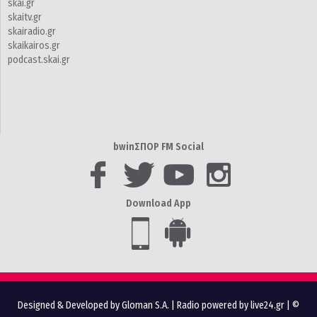
skai.gr
skaitv.gr
skairadio.gr
skaikairos.gr
podcast.skai.gr
bwinΣΠΟΡ FM Social
Download App
Designed & Developed by Gloman S.A.
|
Radio powered by live24.gr
| ©