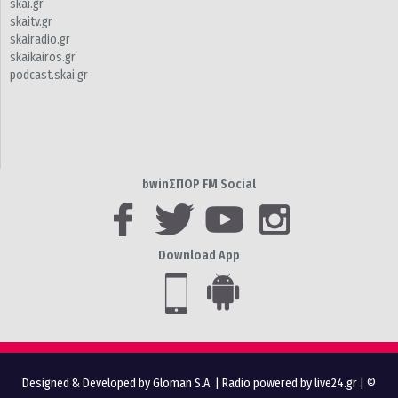
skai.gr
skaitv.gr
skairadio.gr
skaikairos.gr
podcast.skai.gr
bwinΣΠΟΡ FM Social
Download App
Designed & Developed by Gloman S.A.
|
Radio powered by live24.gr
| ©