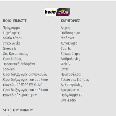
ΠΟΙΟΙ ΕΙΜΑΣΤΕ
ΚΑΤΗΓΟΡΙΕΣ
Πρόγραμμα
Αρχική
Συχνότητες
Ποδόσφαιρο
Δελτία τύπου
Μπάσκετ
Επικοινωνία
Αυτοκίνητο
Greece Is
Sports
Οικ. Καταστάσεις
Επικαιρότητα
Όροι Χρήσης
Βαθμολογίες
Προσωπικά Δεδομένα
WebTv
Cookies
Enter
Όροι διεξαγωγής διαγωνισμών
Πρωτοσέλιδα
Όροι διεξαγωγής του ραδ/κού
Τελευταίες Ειδήσεις
παιχνιδιού "ΣΠΟΡ FM Quiz"
Αρθρογραφίες
Όροι διεξαγωγής του ραδ/κού
Αφιερώματα
παιχνιδιού "Sport Quiz"
Πρόγραμμα TV
Live-radio
SITES ΤΟΥ ΟΜΙΛΟΥ