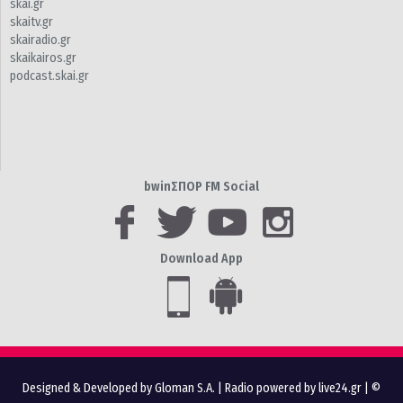
skai.gr
skaitv.gr
skairadio.gr
skaikairos.gr
podcast.skai.gr
bwinΣΠΟΡ FM Social
Download App
Designed & Developed by Gloman S.A.
|
Radio powered by live24.gr
| ©