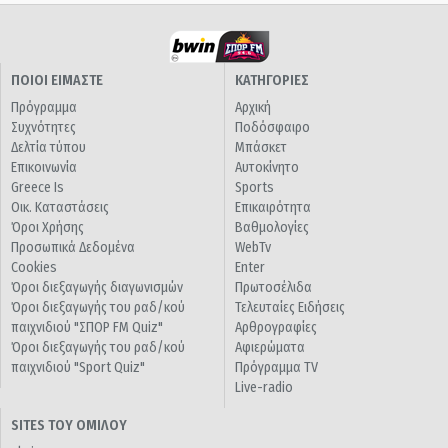
ΠΟΙΟΙ ΕΙΜΑΣΤΕ
ΚΑΤΗΓΟΡΙΕΣ
Πρόγραμμα
Αρχική
Συχνότητες
Ποδόσφαιρο
Δελτία τύπου
Μπάσκετ
Επικοινωνία
Αυτοκίνητο
Greece Is
Sports
Οικ. Καταστάσεις
Επικαιρότητα
Όροι Χρήσης
Βαθμολογίες
Προσωπικά Δεδομένα
WebTv
Cookies
Enter
Όροι διεξαγωγής διαγωνισμών
Πρωτοσέλιδα
Όροι διεξαγωγής του ραδ/κού
Τελευταίες Ειδήσεις
παιχνιδιού "ΣΠΟΡ FM Quiz"
Αρθρογραφίες
Όροι διεξαγωγής του ραδ/κού
Αφιερώματα
παιχνιδιού "Sport Quiz"
Πρόγραμμα TV
Live-radio
SITES ΤΟΥ ΟΜΙΛΟΥ