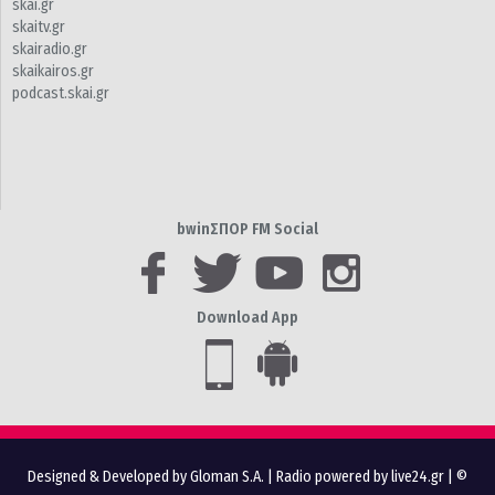
skai.gr
skaitv.gr
skairadio.gr
skaikairos.gr
podcast.skai.gr
bwinΣΠΟΡ FM Social
Download App
Designed & Developed by Gloman S.A.
|
Radio powered by live24.gr
| ©