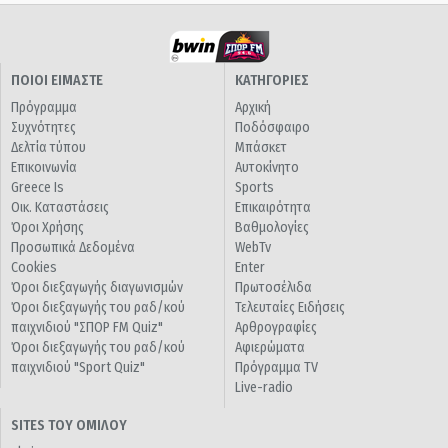
ΠΟΙΟΙ ΕΙΜΑΣΤΕ
ΚΑΤΗΓΟΡΙΕΣ
Πρόγραμμα
Αρχική
Συχνότητες
Ποδόσφαιρο
Δελτία τύπου
Μπάσκετ
Επικοινωνία
Αυτοκίνητο
Greece Is
Sports
Οικ. Καταστάσεις
Επικαιρότητα
Όροι Χρήσης
Βαθμολογίες
Προσωπικά Δεδομένα
WebTv
Cookies
Enter
Όροι διεξαγωγής διαγωνισμών
Πρωτοσέλιδα
Όροι διεξαγωγής του ραδ/κού
Τελευταίες Ειδήσεις
παιχνιδιού "ΣΠΟΡ FM Quiz"
Αρθρογραφίες
Όροι διεξαγωγής του ραδ/κού
Αφιερώματα
παιχνιδιού "Sport Quiz"
Πρόγραμμα TV
Live-radio
SITES ΤΟΥ ΟΜΙΛΟΥ