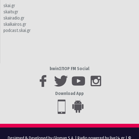
skai.gr
skaitv.gr
skairadio.gr
skaikairos.gr
podcast.skai.gr
bwinΣΠΟΡ FM Social
Download App
Designed & Developed by Gloman S.A.
|
Radio powered by live24.gr
| ©