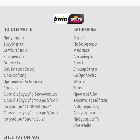
ΠΟΙΟΙ ΕΙΜΑΣΤΕ
ΚΑΤΗΓΟΡΙΕΣ
Πρόγραμμα
Αρχική
Συχνότητες
Ποδόσφαιρο
Δελτία τύπου
Μπάσκετ
Επικοινωνία
Αυτοκίνητο
Greece Is
Sports
Οικ. Καταστάσεις
Επικαιρότητα
Όροι Χρήσης
Βαθμολογίες
Προσωπικά Δεδομένα
WebTv
Cookies
Enter
Όροι διεξαγωγής διαγωνισμών
Πρωτοσέλιδα
Όροι διεξαγωγής του ραδ/κού
Τελευταίες Ειδήσεις
παιχνιδιού "ΣΠΟΡ FM Quiz"
Αρθρογραφίες
Όροι διεξαγωγής του ραδ/κού
Αφιερώματα
παιχνιδιού "Sport Quiz"
Πρόγραμμα TV
Live-radio
SITES ΤΟΥ ΟΜΙΛΟΥ