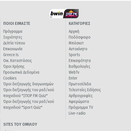
ΠΟΙΟΙ ΕΙΜΑΣΤΕ
ΚΑΤΗΓΟΡΙΕΣ
Πρόγραμμα
Αρχική
Συχνότητες
Ποδόσφαιρο
Δελτία τύπου
Μπάσκετ
Επικοινωνία
Αυτοκίνητο
Greece Is
Sports
Οικ. Καταστάσεις
Επικαιρότητα
Όροι Χρήσης
Βαθμολογίες
Προσωπικά Δεδομένα
WebTv
Cookies
Enter
Όροι διεξαγωγής διαγωνισμών
Πρωτοσέλιδα
Όροι διεξαγωγής του ραδ/κού
Τελευταίες Ειδήσεις
παιχνιδιού "ΣΠΟΡ FM Quiz"
Αρθρογραφίες
Όροι διεξαγωγής του ραδ/κού
Αφιερώματα
παιχνιδιού "Sport Quiz"
Πρόγραμμα TV
Live-radio
SITES ΤΟΥ ΟΜΙΛΟΥ