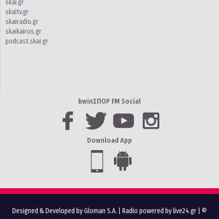
skai.gr
skaitv.gr
skairadio.gr
skaikairos.gr
podcast.skai.gr
bwinΣΠΟΡ FM Social
Download App
Designed & Developed by Gloman S.A.
|
Radio powered by live24.gr
| ©