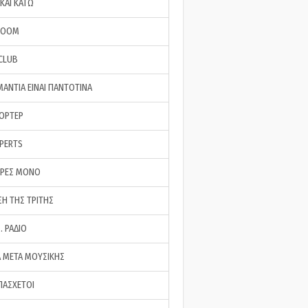
ΚΑΙ ΚΑΤΩ
ROOM
 CLUB
ΜΑΝΤΙΑ ΕΙΝΑΙ ΠΑΝΤΟΤΙΝΑ
ΠΟΡΤΕΡ
XPERTS
ΕΡΕΣ ΜΟΝΟ
ΣΗ ΤΗΣ ΤΡΙΤΗΣ
… ΡΑΔΙΟ
 ΜΕΤΑ ΜΟΥΣΙΚΗΣ
ΠΑΣΧΕΤΟΙ