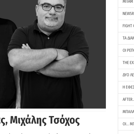
ΜΠΑΜ 
NEWS
FIGHT
ΤΑ ΔΙΑ
ΟΙ ΡΕ
THE E
ΔΥΟ Λ
Η ΕΦΕ
AFTER
ΜΠΑΛΑ
ς, Μιχάλης Τσόχος
ΟΙ… Μ