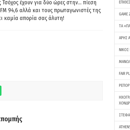
 Τσόχος έχουν για δύο ώρες στην… πίεση
ΕΠΙΘΕ
FM 94,6 αλλά και τους πρωταγωνιστές της
GAME 
ει καμία απορία σας άλυτη!
ΤA «Π
ΑΡΗΣ 
ΝΙΚΟΣ
ΜΑΝΩΛ
FAIR P
ΡΕΠΟΡ
ΗΧΟΓΡ
ΧΟΝΔ
ΣΤΕΦΑ
κπομπής
ATHEN