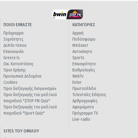
ΠΟΙΟΙ ΕΙΜΑΣΤΕ
ΚΑΤΗΓΟΡΙΕΣ
Πρόγραμμα
Αρχική
Συχνότητες
Ποδόσφαιρο
Δελτία τύπου
Μπάσκετ
Επικοινωνία
Αυτοκίνητο
Greece Is
Sports
Οικ. Καταστάσεις
Επικαιρότητα
Όροι Χρήσης
Βαθμολογίες
Προσωπικά Δεδομένα
WebTv
Cookies
Enter
Όροι διεξαγωγής διαγωνισμών
Πρωτοσέλιδα
Όροι διεξαγωγής του ραδ/κού
Τελευταίες Ειδήσεις
παιχνιδιού "ΣΠΟΡ FM Quiz"
Αρθρογραφίες
Όροι διεξαγωγής του ραδ/κού
Αφιερώματα
παιχνιδιού "Sport Quiz"
Πρόγραμμα TV
Live-radio
SITES ΤΟΥ ΟΜΙΛΟΥ