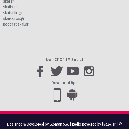
skai.gr
skaitv.gr
skairadio.gr
skaikairos.gr
podcast.skai.gr
bwinΣΠΟΡ FM Social
Download App
Designed & Developed by Gloman S.A.
|
Radio powered by live24.gr
| ©