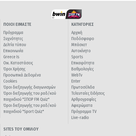
ΠΟΙΟΙ ΕΙΜΑΣΤΕ
ΚΑΤΗΓΟΡΙΕΣ
Πρόγραμμα
Αρχική
Συχνότητες
Ποδόσφαιρο
Δελτία τύπου
Μπάσκετ
Επικοινωνία
Αυτοκίνητο
Greece Is
Sports
Οικ. Καταστάσεις
Επικαιρότητα
Όροι Χρήσης
Βαθμολογίες
Προσωπικά Δεδομένα
WebTv
Cookies
Enter
Όροι διεξαγωγής διαγωνισμών
Πρωτοσέλιδα
Όροι διεξαγωγής του ραδ/κού
Τελευταίες Ειδήσεις
παιχνιδιού "ΣΠΟΡ FM Quiz"
Αρθρογραφίες
Όροι διεξαγωγής του ραδ/κού
Αφιερώματα
παιχνιδιού "Sport Quiz"
Πρόγραμμα TV
Live-radio
SITES ΤΟΥ ΟΜΙΛΟΥ