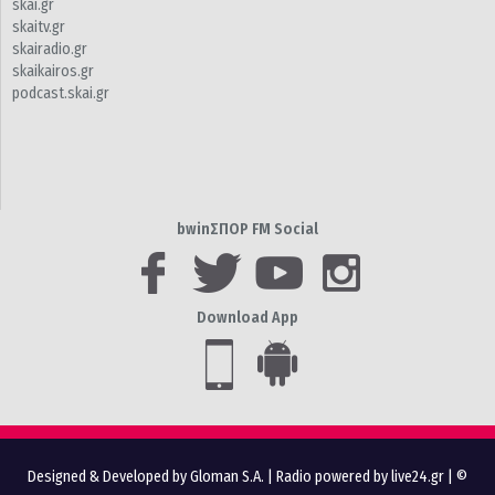
skai.gr
skaitv.gr
skairadio.gr
skaikairos.gr
podcast.skai.gr
bwinΣΠΟΡ FM Social
Download App
Designed & Developed by Gloman S.A.
|
Radio powered by live24.gr
| ©