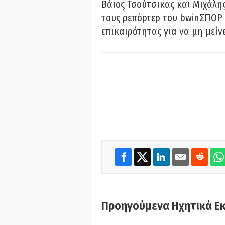
Βάιος Τσούτσικας και Μιχάλης
τους ρεπόρτερ του bwinΣΠΟΡ 
επικαιρότητας για να μη μείν
Προηγούμενα Ηχητικά Ε