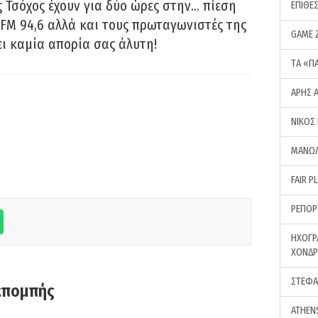
 Τσόχος έχουν για δύο ώρες στην… πίεση
ΕΠΙΘΕ
FM 94,6 αλλά και τους πρωταγωνιστές της
GAME 
ει καμία απορία σας άλυτη!
ΤA «Π
ΑΡΗΣ 
ΝΙΚΟΣ
ΜΑΝΩΛ
FAIR P
ΡΕΠΟΡ
ΗΧΟΓΡ
ΧΟΝΔ
ΣΤΕΦΑ
κπομπής
ATHEN