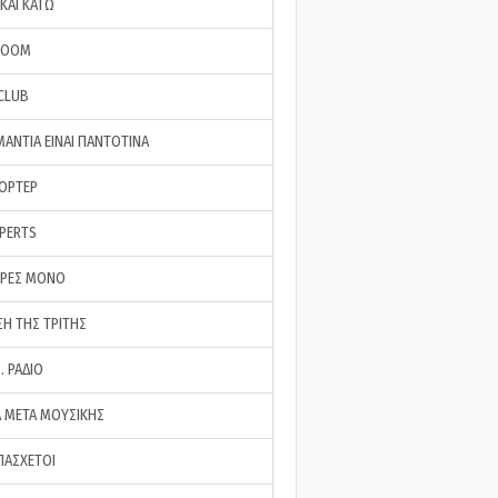
ΚΑΙ ΚΑΤΩ
ROOM
 CLUB
ΜΑΝΤΙΑ ΕΙΝΑΙ ΠΑΝΤΟΤΙΝΑ
ΠΟΡΤΕΡ
XPERTS
ΕΡΕΣ ΜΟΝΟ
ΣΗ ΤΗΣ ΤΡΙΤΗΣ
… ΡΑΔΙΟ
 ΜΕΤΑ ΜΟΥΣΙΚΗΣ
ΠΑΣΧΕΤΟΙ