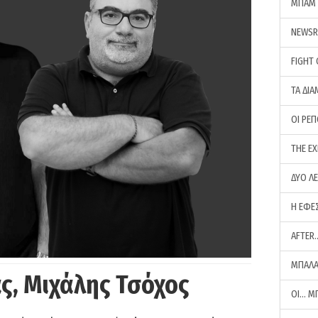
ΜΠΑΜ 
NEWS
FIGHT
ΤΑ ΔΙΑ
ΟΙ ΡΕ
THE E
ΔΥΟ Λ
Η ΕΦΕ
AFTER
ΜΠΑΛΑ
ς, Μιχάλης Τσόχος
ΟΙ… Μ