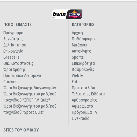
ΠΟΙΟΙ ΕΙΜΑΣΤΕ
ΚΑΤΗΓΟΡΙΕΣ
Πρόγραμμα
Αρχική
Συχνότητες
Ποδόσφαιρο
Δελτία τύπου
Μπάσκετ
Επικοινωνία
Αυτοκίνητο
Greece Is
Sports
Οικ. Καταστάσεις
Επικαιρότητα
Όροι Χρήσης
Βαθμολογίες
Προσωπικά Δεδομένα
WebTv
Cookies
Enter
Όροι διεξαγωγής διαγωνισμών
Πρωτοσέλιδα
Όροι διεξαγωγής του ραδ/κού
Τελευταίες Ειδήσεις
παιχνιδιού "ΣΠΟΡ FM Quiz"
Αρθρογραφίες
Όροι διεξαγωγής του ραδ/κού
Αφιερώματα
παιχνιδιού "Sport Quiz"
Πρόγραμμα TV
Live-radio
SITES ΤΟΥ ΟΜΙΛΟΥ