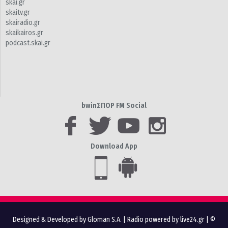
skai.gr
skaitv.gr
skairadio.gr
skaikairos.gr
podcast.skai.gr
bwinΣΠΟΡ FM Social
Download App
Designed & Developed by Gloman S.A.
|
Radio powered by live24.gr
| ©