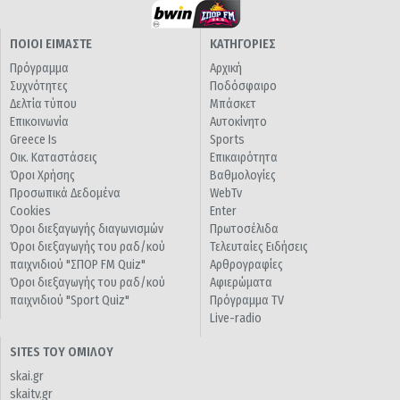
ΠΟΙΟΙ ΕΙΜΑΣΤΕ
ΚΑΤΗΓΟΡΙΕΣ
Πρόγραμμα
Αρχική
Συχνότητες
Ποδόσφαιρο
Δελτία τύπου
Μπάσκετ
Επικοινωνία
Αυτοκίνητο
Greece Is
Sports
Οικ. Καταστάσεις
Επικαιρότητα
Όροι Χρήσης
Βαθμολογίες
Προσωπικά Δεδομένα
WebTv
Cookies
Enter
Όροι διεξαγωγής διαγωνισμών
Πρωτοσέλιδα
Όροι διεξαγωγής του ραδ/κού
Τελευταίες Ειδήσεις
παιχνιδιού "ΣΠΟΡ FM Quiz"
Αρθρογραφίες
Όροι διεξαγωγής του ραδ/κού
Αφιερώματα
παιχνιδιού "Sport Quiz"
Πρόγραμμα TV
Live-radio
SITES ΤΟΥ ΟΜΙΛΟΥ
skai.gr
skaitv.gr