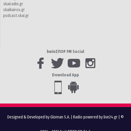
skairadio.gr
skaikairos.gr
podcast.skai.gr
bwinΣΠΟΡ FM Social
Download App
Designed & Developed by Gloman S.A.
|
Radio powered by live24.gr
| ©